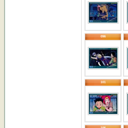
096
101
106