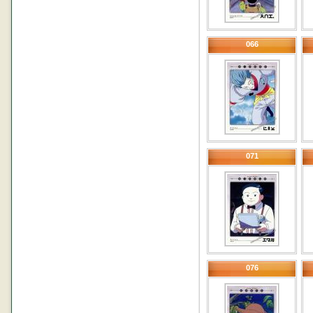
066
071
076