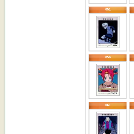
051
056
061