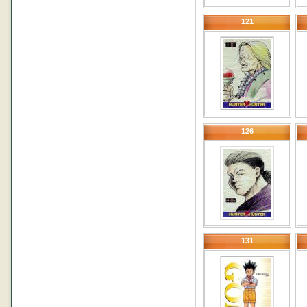
121
126
131