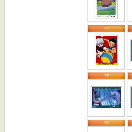
081
086
091