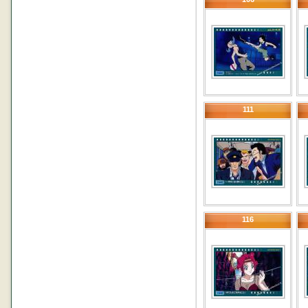
111
116