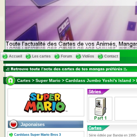
Accueil
Les cartes
Forum
Vidéos
Contact
Cartes > Super Mario > Carddass Jumbo Yoshi's Island > 
Japonaises
Carddass Super Mario Bros 3
Série éditée par Bandai en 1995