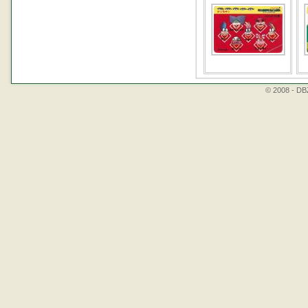
© 2008 - DBZ