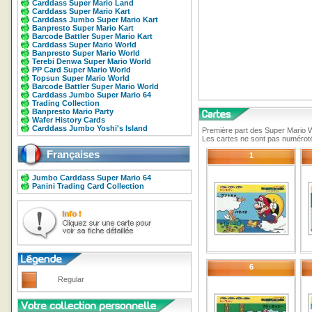
Carddass Super Mario Land
Carddass Super Mario Kart
Carddass Jumbo Super Mario Kart
Banpresto Super Mario Kart
Barcode Battler Super Mario Kart
Carddass Super Mario World
Banpresto Super Mario World
Terebi Denwa Super Mario World
PP Card Super Mario World
Topsun Super Mario World
Barcode Battler Super Mario World
Carddass Jumbo Super Mario 64
Trading Collection
Banpresto Mario Party
Wafer History Cards
Carddass Jumbo Yoshi's Island
Première part des Super Mario 
Les cartes ne sont pas numérotée
Françaises
1
Jumbo Carddass Super Mario 64
Panini Trading Card Collection
6
Regular