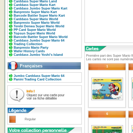
Carddass Super Mario Land
Carddass Super Mario Kart
Carddass Jumbo Super Mario Kart
Banpresto Super Mario Kart
Barcode Battler Super Mario Kart
Carddass Super Mario World
Banpresto Super Mario World
Terebi Denwa Super Mario World
PP Card Super Mario World
Topsun Super Mario World
Barcode Battler Super Mario World
Carddass Jumbo Super Mario 64
Trading Collection
Banpresto Mario Party
Wafer History Cards
Carddass Jumbo Yoshi's Island
Première part des Super Mario 
Les cartes ne sont pas numérotée
Françaises
1
Jumbo Carddass Super Mario 64
Panini Trading Card Collection
6
Regular