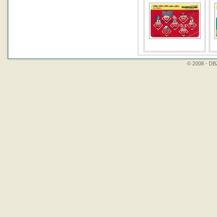
© 2008 - DBZ