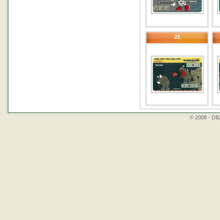
21
© 2008 - DBZ