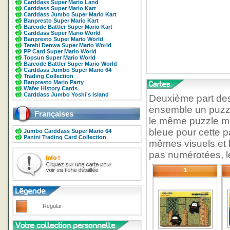
Carddass Super Mario Land
Carddass Super Mario Kart
Carddass Jumbo Super Mario Kart
Banpresto Super Mario Kart
Barcode Battler Super Mario Kart
Carddass Super Mario World
Banpresto Super Mario World
Terebi Denwa Super Mario World
PP Card Super Mario World
Topsun Super Mario World
Barcode Battler Super Mario World
Carddass Jumbo Super Mario 64
Trading Collection
Banpresto Mario Party
Wafer History Cards
Carddass Jumbo Yoshi's Island
Deuxième part de
ensemble un puzzl
Françaises
le même puzzle ma
bleue pour cette 
Jumbo Carddass Super Mario 64
Panini Trading Card Collection
mêmes visuels et 
pas numérotées, le
1
Regular