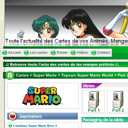
Accueil
Les cartes
Forum
Vidéos
Contact
Cartes > Super Mario > Topsun Super Mario World > Part 
Japonaises
Carddass Super Mario Bros 3