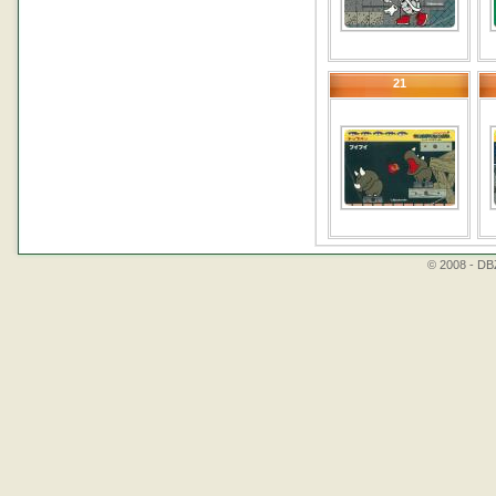
21
© 2008 - DBZ