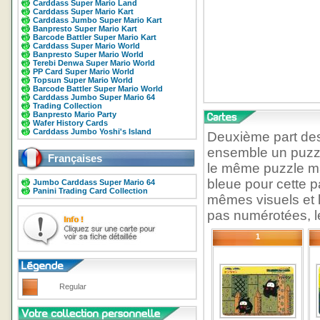
Carddass Super Mario Land
Carddass Super Mario Kart
Carddass Jumbo Super Mario Kart
Banpresto Super Mario Kart
Barcode Battler Super Mario Kart
Carddass Super Mario World
Banpresto Super Mario World
Terebi Denwa Super Mario World
PP Card Super Mario World
Topsun Super Mario World
Barcode Battler Super Mario World
Carddass Jumbo Super Mario 64
Trading Collection
Banpresto Mario Party
Wafer History Cards
Carddass Jumbo Yoshi's Island
Deuxième part de
ensemble un puzzl
Françaises
le même puzzle ma
bleue pour cette 
Jumbo Carddass Super Mario 64
Panini Trading Card Collection
mêmes visuels et 
pas numérotées, le
1
Regular