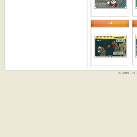
21
© 2008 - DBZ