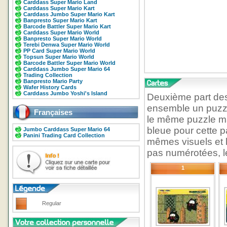
Carddass Super Mario Land
Carddass Super Mario Kart
Carddass Jumbo Super Mario Kart
Banpresto Super Mario Kart
Barcode Battler Super Mario Kart
Carddass Super Mario World
Banpresto Super Mario World
Terebi Denwa Super Mario World
PP Card Super Mario World
Topsun Super Mario World
Barcode Battler Super Mario World
Carddass Jumbo Super Mario 64
Trading Collection
Banpresto Mario Party
Wafer History Cards
Carddass Jumbo Yoshi's Island
Deuxième part de
ensemble un puzzl
Françaises
le même puzzle ma
bleue pour cette 
Jumbo Carddass Super Mario 64
Panini Trading Card Collection
mêmes visuels et 
pas numérotées, le
1
Regular