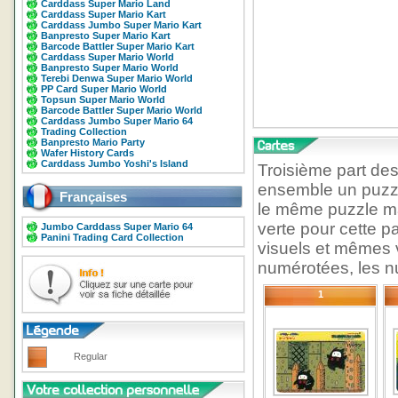
Carddass Super Mario Land
Carddass Super Mario Kart
Carddass Jumbo Super Mario Kart
Banpresto Super Mario Kart
Barcode Battler Super Mario Kart
Carddass Super Mario World
Banpresto Super Mario World
Terebi Denwa Super Mario World
PP Card Super Mario World
Topsun Super Mario World
Barcode Battler Super Mario World
Carddass Jumbo Super Mario 64
Trading Collection
Banpresto Mario Party
Wafer History Cards
Carddass Jumbo Yoshi's Island
Troisième part de
ensemble un puzzl
Françaises
le même puzzle ma
verte pour cette 
Jumbo Carddass Super Mario 64
Panini Trading Card Collection
visuels et mêmes 
numérotées, les nu
1
Regular