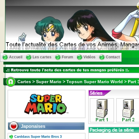
Accueil
Les cartes
Forum
Vidéos
Contact
Cartes > Super Mario > Topsun Super Mario World > Part 
Japonaises
Carddass Super Mario Bros 3