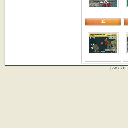
21
© 2008 - DBZ