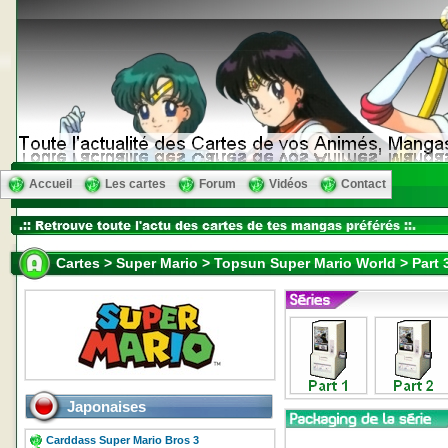
Accueil
Les cartes
Forum
Vidéos
Contact
Cartes > Super Mario > Topsun Super Mario World > Part 
Japonaises
Carddass Super Mario Bros 3