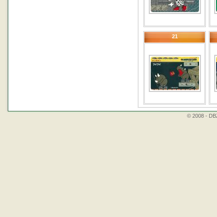
21
© 2008 - DBZ