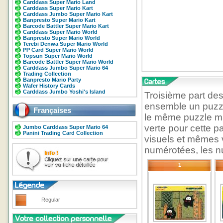
Carddass Super Mario Land
Carddass Super Mario Kart
Carddass Jumbo Super Mario Kart
Banpresto Super Mario Kart
Barcode Battler Super Mario Kart
Carddass Super Mario World
Banpresto Super Mario World
Terebi Denwa Super Mario World
PP Card Super Mario World
Topsun Super Mario World
Barcode Battler Super Mario World
Carddass Jumbo Super Mario 64
Trading Collection
Banpresto Mario Party
Wafer History Cards
Carddass Jumbo Yoshi's Island
Troisième part de
ensemble un puzzl
Françaises
le même puzzle ma
verte pour cette 
Jumbo Carddass Super Mario 64
Panini Trading Card Collection
visuels et mêmes 
numérotées, les nu
1
Regular