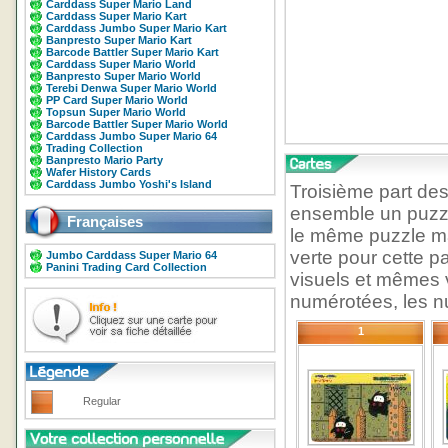
Carddass Super Mario Land
Carddass Super Mario Kart
Carddass Jumbo Super Mario Kart
Banpresto Super Mario Kart
Barcode Battler Super Mario Kart
Carddass Super Mario World
Banpresto Super Mario World
Terebi Denwa Super Mario World
PP Card Super Mario World
Topsun Super Mario World
Barcode Battler Super Mario World
Carddass Jumbo Super Mario 64
Trading Collection
Banpresto Mario Party
Wafer History Cards
Carddass Jumbo Yoshi's Island
Troisième part de
ensemble un puzzl
Françaises
le même puzzle ma
verte pour cette 
Jumbo Carddass Super Mario 64
Panini Trading Card Collection
visuels et mêmes 
numérotées, les nu
1
Regular