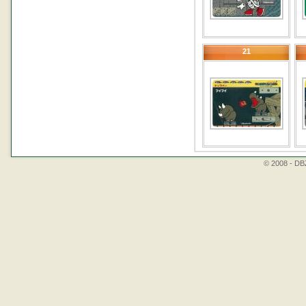
21
© 2008 - DBZ