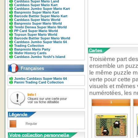
Carddass Super Mario Land
Carddass Super Mario Kart
Carddass Jumbo Super Mario Kart
Banpresto Super Mario Kart
Barcode Battler Super Mario Kart
Carddass Super Mario World
Banpresto Super Mario World
Terebi Denwa Super Mario World
PP Card Super Mario World
Topsun Super Mario World
Barcode Battler Super Mario World
Carddass Jumbo Super Mario 64
Trading Collection
Banpresto Mario Party
Wafer History Cards
Carddass Jumbo Yoshi's Island
Troisième part de
ensemble un puzzl
Françaises
le même puzzle ma
verte pour cette 
Jumbo Carddass Super Mario 64
Panini Trading Card Collection
visuels et mêmes 
numérotées, les nu
1
Regular