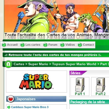
Accueil
Les cartes
Forum
Vidéos
Contact
Cartes > Super Mario > Topsun Super Mario World > Part 
Japonaises
Carddass Super Mario Bros 3