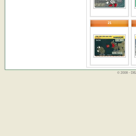
21
© 2008 - DBZ