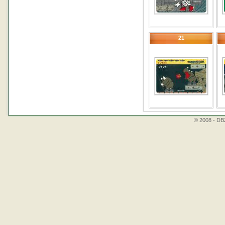
21
© 2008 - DBZ