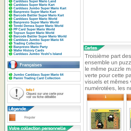
Carddass Super Mario Land
Carddass Super Mario Kart
Carddass Jumbo Super Mario Kart
Banpresto Super Mario Kart
Barcode Battler Super Mario Kart
Carddass Super Mario World
Banpresto Super Mario World
Terebi Denwa Super Mario World
PP Card Super Mario World
Topsun Super Mario World
Barcode Battler Super Mario World
Carddass Jumbo Super Mario 64
Trading Collection
Banpresto Mario Party
Wafer History Cards
Carddass Jumbo Yoshi's Island
Troisième part de
ensemble un puzzl
Françaises
le même puzzle ma
verte pour cette 
Jumbo Carddass Super Mario 64
Panini Trading Card Collection
visuels et mêmes 
numérotées, les nu
1
Regular