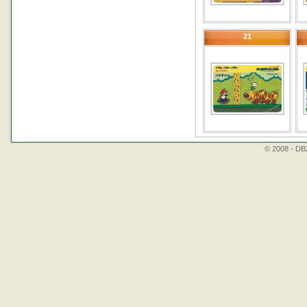
21
© 2008 - DBZ