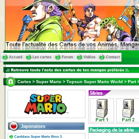
Accueil
Les cartes
Forum
Vidéos
Contact
Cartes > Super Mario > Topsun Super Mario World > Part 
Japonaises
Carddass Super Mario Bros 3