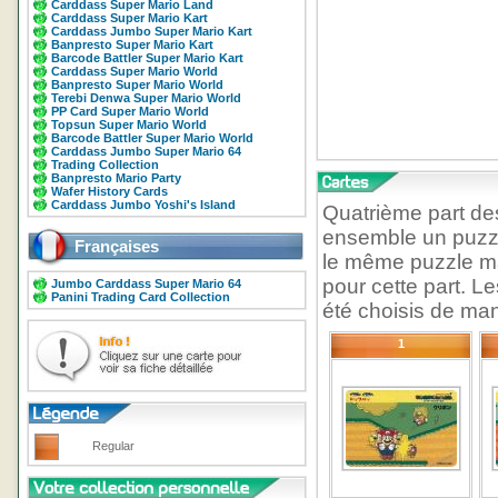
Carddass Super Mario Land
Carddass Super Mario Kart
Carddass Jumbo Super Mario Kart
Banpresto Super Mario Kart
Barcode Battler Super Mario Kart
Carddass Super Mario World
Banpresto Super Mario World
Terebi Denwa Super Mario World
PP Card Super Mario World
Topsun Super Mario World
Barcode Battler Super Mario World
Carddass Jumbo Super Mario 64
Trading Collection
Banpresto Mario Party
Wafer History Cards
Carddass Jumbo Yoshi's Island
Quatrième part de
ensemble un puzzl
Françaises
le même puzzle ma
pour cette part. L
Jumbo Carddass Super Mario 64
Panini Trading Card Collection
été choisis de mani
1
Regular