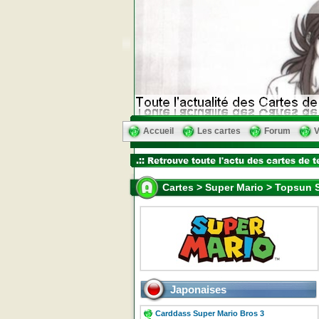
Accueil
Les cartes
Forum
V
Cartes > Super Mario > Topsun S
Japonaises
Carddass Super Mario Bros 3