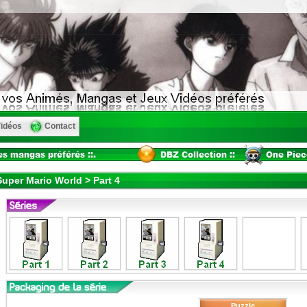
idéos
Contact
uper Mario World > Part 4
Puzzle