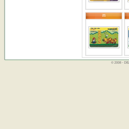
21
© 2008 - DBZ