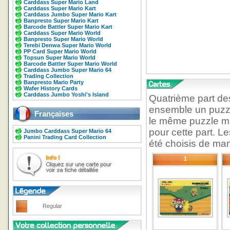
Carddass Super Mario Land
Carddass Super Mario Kart
Carddass Jumbo Super Mario Kart
Banpresto Super Mario Kart
Barcode Battler Super Mario Kart
Carddass Super Mario World
Banpresto Super Mario World
Terebi Denwa Super Mario World
PP Card Super Mario World
Topsun Super Mario World
Barcode Battler Super Mario World
Carddass Jumbo Super Mario 64
Trading Collection
Banpresto Mario Party
Wafer History Cards
Carddass Jumbo Yoshi's Island
Quatrième part de
ensemble un puzzl
Françaises
le même puzzle ma
pour cette part. L
Jumbo Carddass Super Mario 64
Panini Trading Card Collection
été choisis de mani
1
Regular