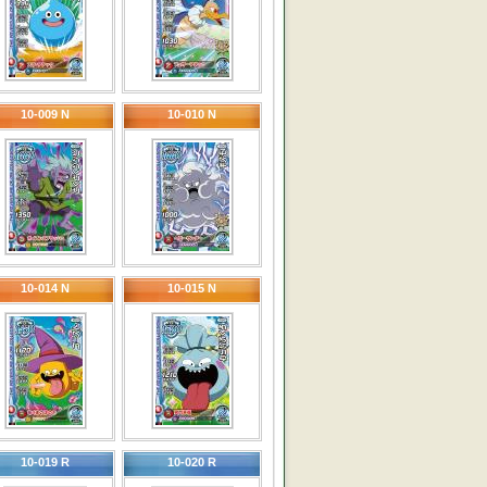
10-009 N
10-010 N
10-014 N
10-015 N
10-019 R
10-020 R