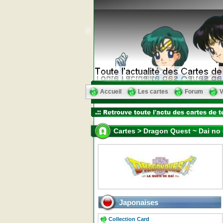
Accueil
Les cartes
Forum
V
Cartes > Dragon Quest ~ Dai no
Japonaises
Collection Card