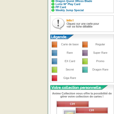
Dragon Quest XRoss Blade
Lotte W² Play Card
PP Card
Weekly Jump Special
Carte de base
Regular
Rare
Super Rare
EX Card
Promo
Secret
Dragon Rare
Giga Rare
Anime Collection vous offre la possibilité de
gérer votre collection de cartes !