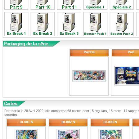
Puzzle
Pub
Part sortie le 28 Avril 2022, elle comprend 68 cartes dont 15 regulars, 15 rares, 14 super
secrètes.
10-001 N
10-002 N
10-003 N