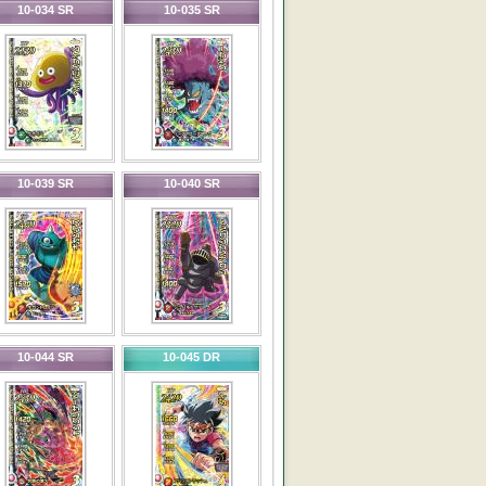
10-034 SR
10-035 SR
10-039 SR
10-040 SR
10-044 SR
10-045 DR