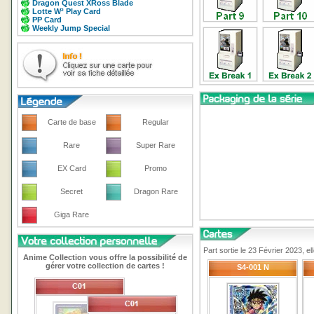
Dragon Quest XRoss Blade
Lotte W² Play Card
PP Card
Weekly Jump Special
Carte de base
Regular
Rare
Super Rare
EX Card
Promo
Secret
Dragon Rare
Giga Rare
Part sortie le 23 Février 2023, e
Anime Collection vous offre la possibilité de
gérer votre collection de cartes !
S4-001 N