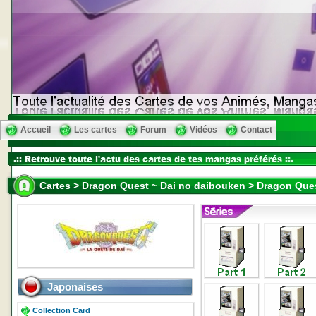
Accueil
Les cartes
Forum
Vidéos
Contact
Cartes > Dragon Quest ~ Dai no daibouken > Dragon Ques
Japonaises
Collection Card