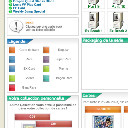
Dragon Quest XRoss Blade
Lotte W² Play Card
PP Card
Weekly Jump Special
Carte de base
Regular
Rare
Super Rare
EX Card
Promo
Secret
Dragon Rare
Giga Rare
Part sortie le 25 Mai 2023, elle
Anime Collection vous offre la possibilité de
gérer votre collection de cartes !
S5-001 N