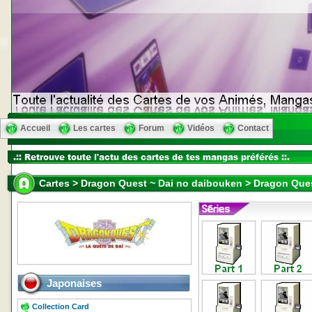
Accueil
Les cartes
Forum
Vidéos
Contact
Cartes > Dragon Quest ~ Dai no daibouken > Dragon Ques
Japonaises
Collection Card