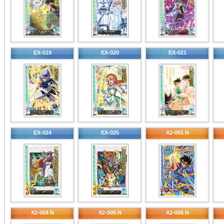
EX-019
EX-020
EX-021
EX-024
EX-025
X2-001 N
X2-004 N
X2-005 N
X2-006 N