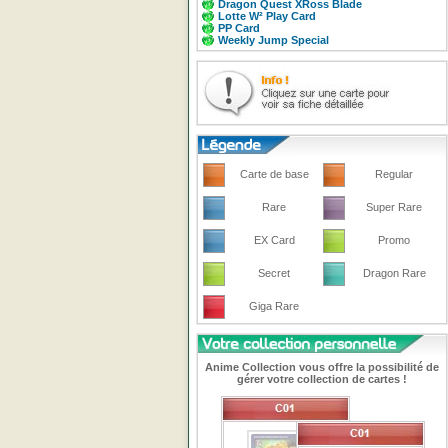
Dragon Quest XRoss Blade
Lotte W² Play Card
PP Card
Weekly Jump Special
Carte de base
Regular
Rare
Super Rare
EX Card
Promo
Secret
Dragon Rare
Giga Rare
Anime Collection vous offre la possibilité de
gérer votre collection de cartes !