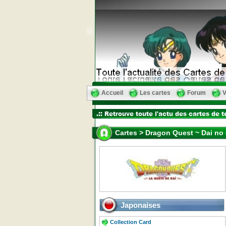
Accueil
Les cartes
Forum
V
Cartes > Dragon Quest ~ Dai no
Japonaises
Collection Card