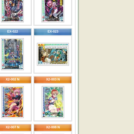
EX-022
EX-023
X2-002 N
X2-003 N
X2-007 N
X2-008 N