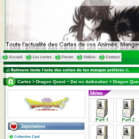
Accueil
Les cartes
Forum
Vidéos
Contact
Cartes > Dragon Quest ~ Dai no daibouken > Dragon Que
Japonaises
Collection Card