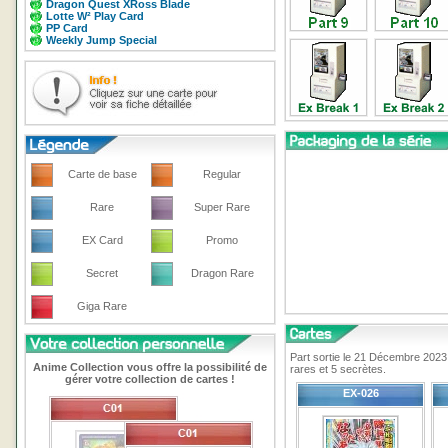
Dragon Quest XRoss Blade
Lotte W² Play Card
PP Card
Weekly Jump Special
Carte de base
Regular
Rare
Super Rare
EX Card
Promo
Secret
Dragon Rare
Giga Rare
Part sortie le 21 Décembre 2023
Anime Collection vous offre la possibilité de
rares et 5 secrètes.
gérer votre collection de cartes !
EX-026