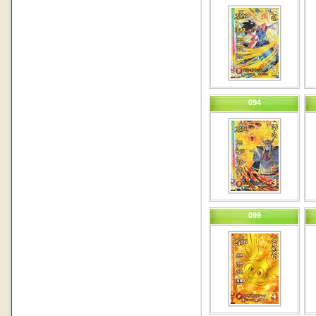
094
099