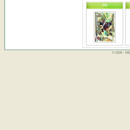
231
© 2008 - DBZ