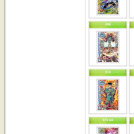
068
072
074 Alt