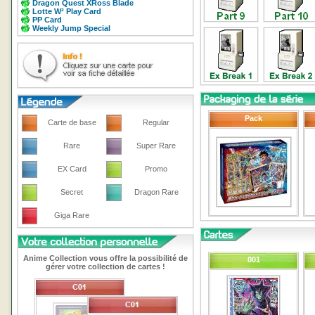
Dragon Quest XRoss Blade
Lotte W² Play Card
PP Card
Weekly Jump Special
Pack
Carte de base
Regular
Rare
Super Rare
EX Card
Promo
Secret
Dragon Rare
Giga Rare
Anime Collection vous offre la possibilité de
001
gérer votre collection de cartes !