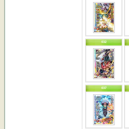
032
037