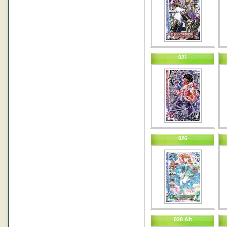
021
026
028 Alt