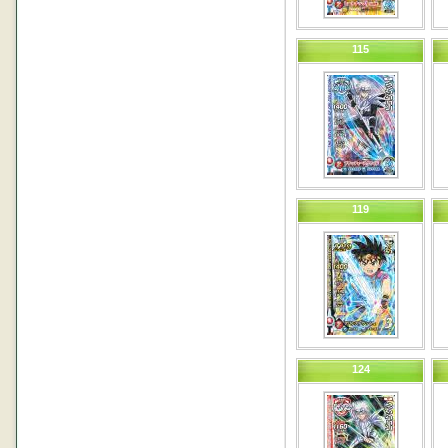
115
119
124