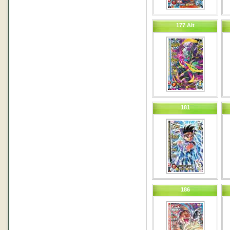
177 Alt
181
186