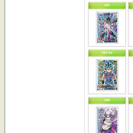
041
043 Alt
048