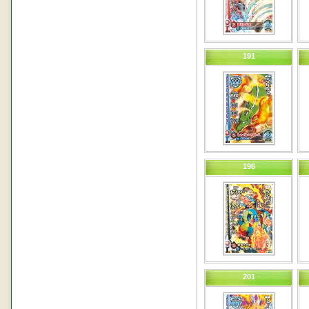
191
196
201