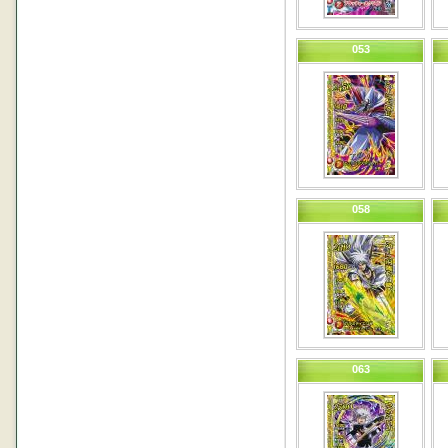
053
058
063