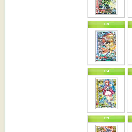
129
134
139