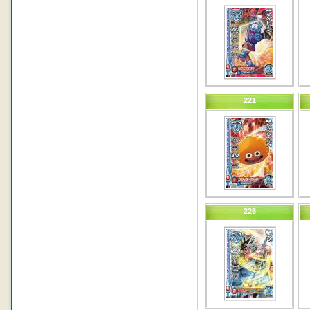
221
226