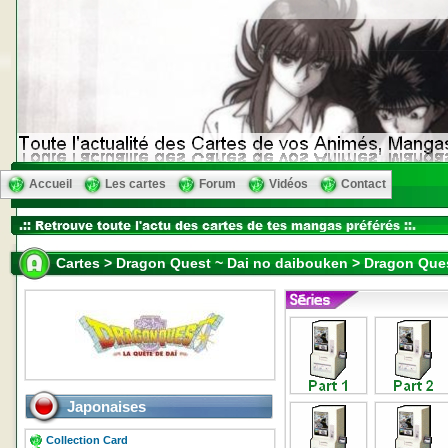
Accueil
Les cartes
Forum
Vidéos
Contact
Cartes > Dragon Quest ~ Dai no daibouken > Dragon Que
Japonaises
Collection Card