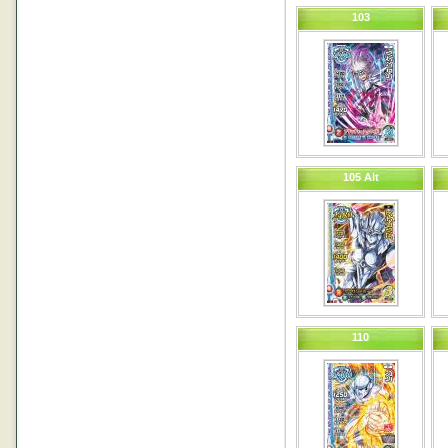
103
105 Alt
110