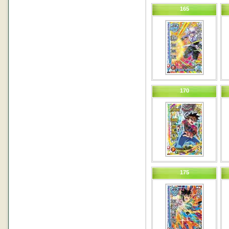
165
170
175