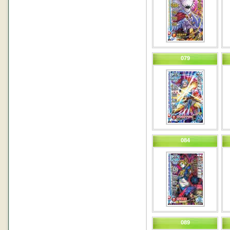
079
084
089