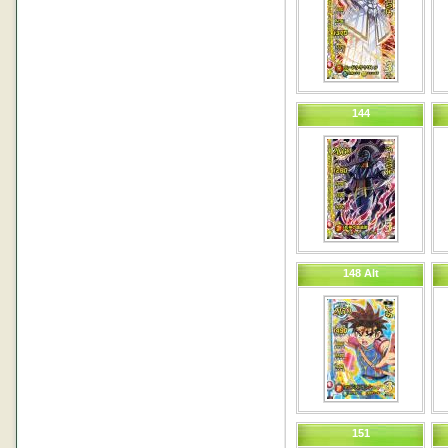
144
148 Alt
151