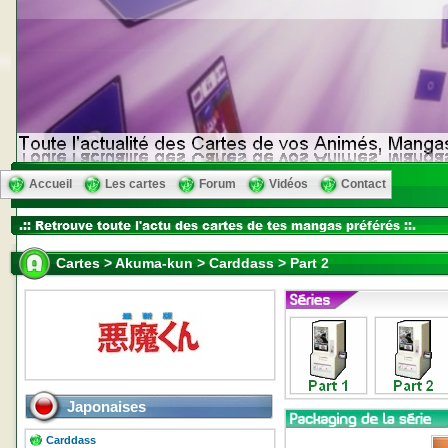
Accueil
Les cartes
Forum
Vidéos
Contact
Cartes > Akuma-kun > Carddass > Part 2
Japonaises
Carddass