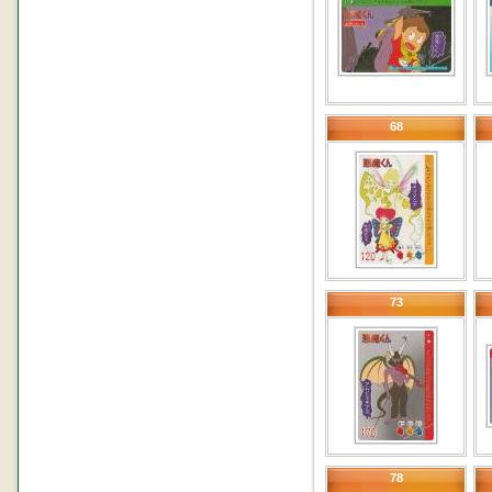
68
73
78