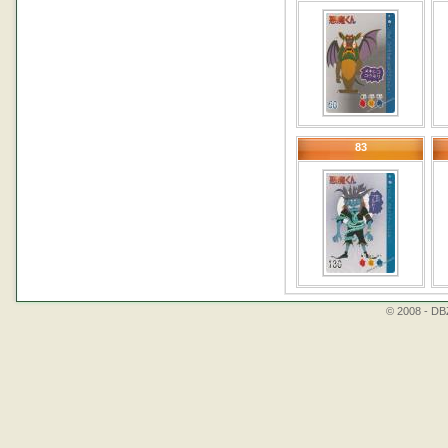
83
© 2008 - DBZ