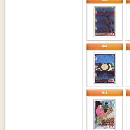
041
046