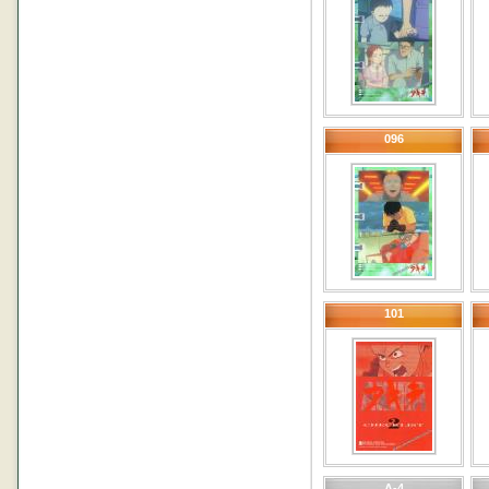
096
101
A-4