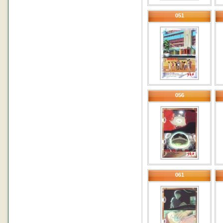
051
056
061