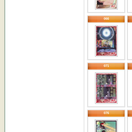
066
071
076