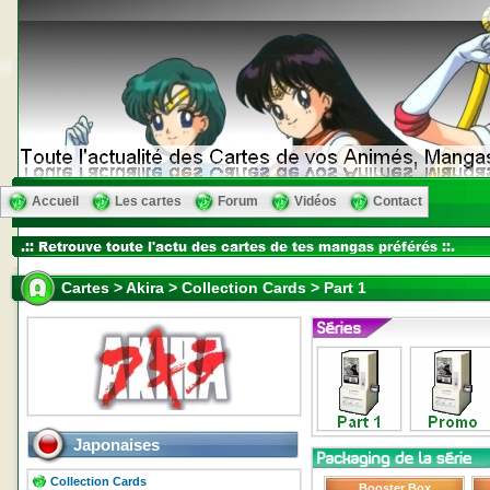
Accueil
Les cartes
Forum
Vidéos
Contact
Cartes > Akira > Collection Cards > Part 1
Japonaises
Collection Cards
Booster Box