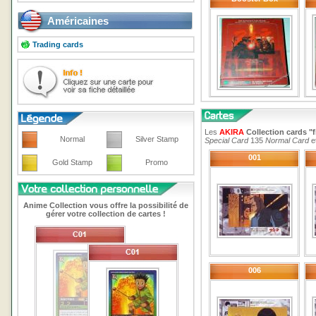
Américaines
Trading cards
Les
AKIRA
Collection cards "f
Normal
Silver Stamp
Special Card
135
Normal Card
e
001
Gold Stamp
Promo
Anime Collection vous offre la possibilité de
gérer votre collection de cartes !
006