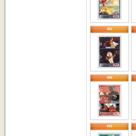
081
086
091