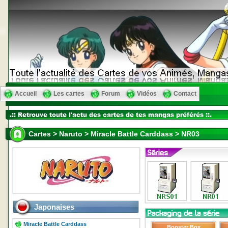
Accueil
Les cartes
Forum
Vidéos
Contact
Cartes > Naruto > Miracle Battle Carddass > NR03
Japonaises
Miracle Battle Carddass
Booster Box