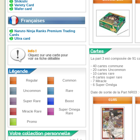
Shikishi
Variety Card
Wafer card
Françaises
Naruto Ninja Ranks Premium Trading
Cards
Ultra card
La part 3 est composée de 91 ca
- 40 cartes commune
- 20 cartes Uncommon
- 10 cartes rare
- 8 cartes super rare
Regular
Common
- 7 Miracle
- 6 Super Oméga
Uncommon
Rare
Date de sortie de la Part NR03 
01/85
Super Rare
Boost
Super Omega
Miracle Rare
Rare
Promo