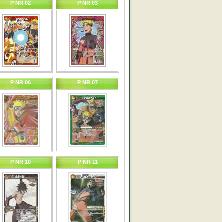
P NR 02
P NR 03
P NR 06
P NR 07
P NR 10
P NR 11