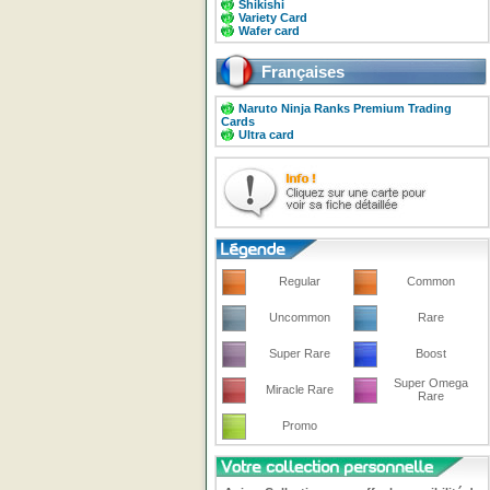
Shikishi
Variety Card
Wafer card
Françaises
Naruto Ninja Ranks Premium Trading
Cards
Ultra card
Regular
Common
Uncommon
Rare
Super Rare
Boost
Super Omega
Miracle Rare
Rare
Promo