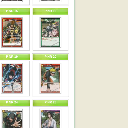
P NR 15
P NR 16
P NR 19
P NR 20
P NR 24
P NR 25