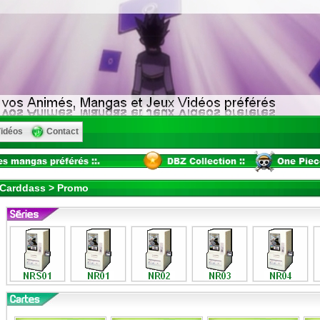
idéos
Contact
e Carddass > Promo