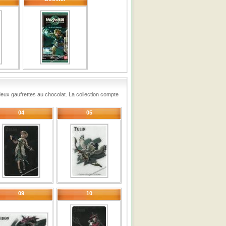
deux gaufrettes au chocolat. La collection compte
04
05
09
10