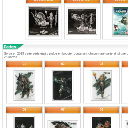
Sortie en 2025 cette série était vendue en booster contenant chacun une carte ainsi que 
28 cartes.
01
02
03
06
07
08