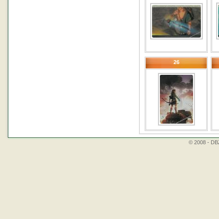
26
© 2008 - DBZ