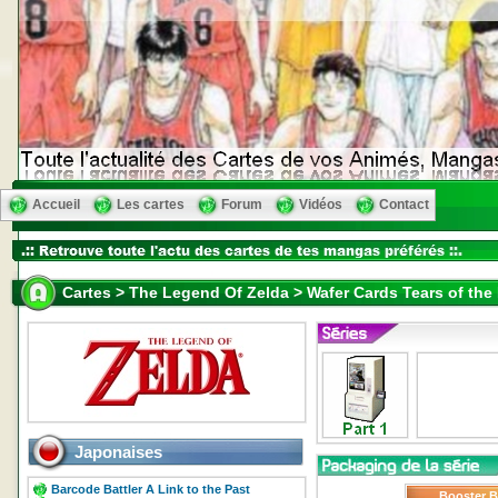
Accueil
Les cartes
Forum
Vidéos
Contact
Cartes > The Legend Of Zelda > Wafer Cards Tears of the
Japonaises
Barcode Battler A Link to the Past
Booster 