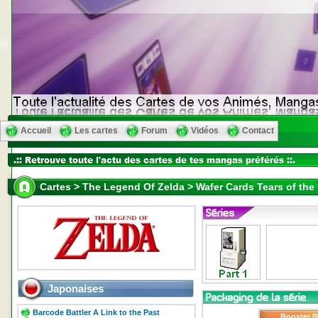
Accueil
Les cartes
Forum
Vidéos
Contact
Cartes > The Legend Of Zelda > Wafer Cards Tears of the
Japonaises
Barcode Battler A Link to the Past
Booster 