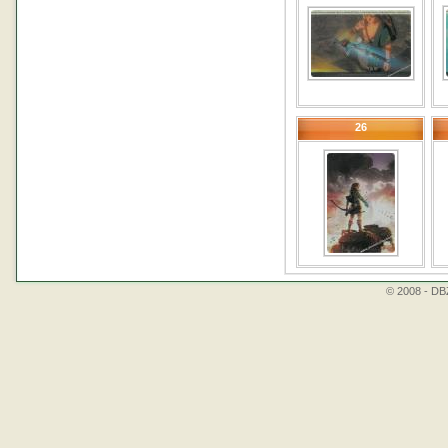
26
© 2008 - DBZ