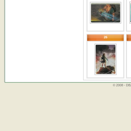
26
© 2008 - DBZ