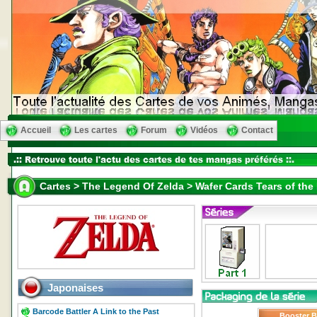
Accueil
Les cartes
Forum
Vidéos
Contact
Cartes > The Legend Of Zelda > Wafer Cards Tears of the
Japonaises
Barcode Battler A Link to the Past
Booster 