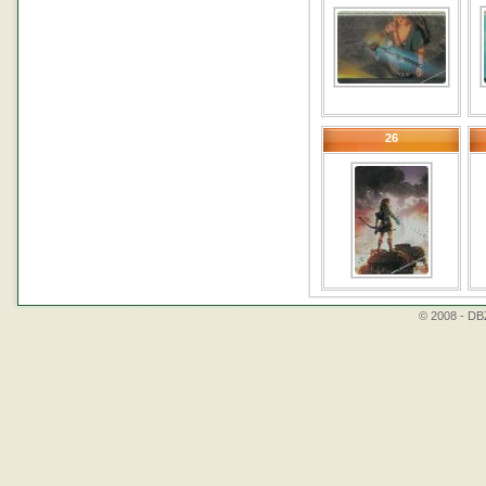
26
© 2008 - DBZ