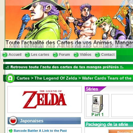
Accueil
Les cartes
Forum
Vidéos
Contact
Cartes > The Legend Of Zelda > Wafer Cards Tears of the
Japonaises
Barcode Battler A Link to the Past
Booster 