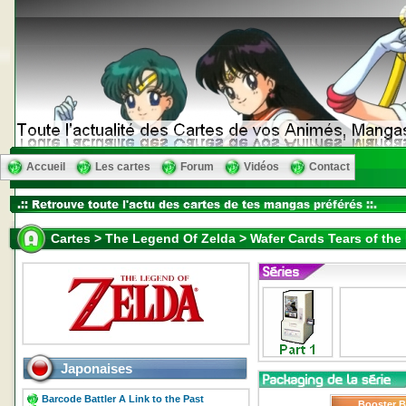
Accueil
Les cartes
Forum
Vidéos
Contact
Cartes > The Legend Of Zelda > Wafer Cards Tears of the
Japonaises
Barcode Battler A Link to the Past
Booster 