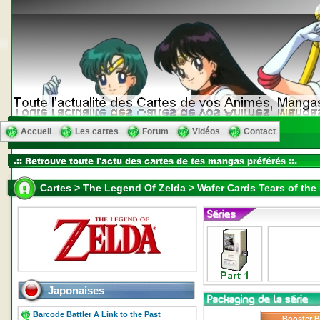
Accueil
Les cartes
Forum
Vidéos
Contact
Cartes > The Legend Of Zelda > Wafer Cards Tears of the
Japonaises
Barcode Battler A Link to the Past
Booster 