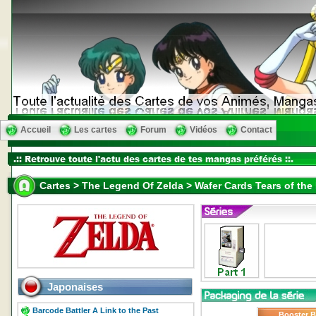
Accueil
Les cartes
Forum
Vidéos
Contact
Cartes > The Legend Of Zelda > Wafer Cards Tears of the
Japonaises
Barcode Battler A Link to the Past
Booster 