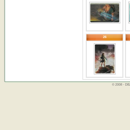
26
© 2008 - DBZ