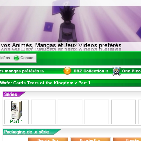
idéos
Contact
Wafer Cards Tears of the Kingdom > Part 1
Booster Box
Booster Box
Booster