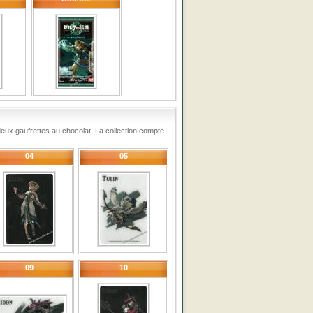
deux gaufrettes au chocolat. La collection compte
04
05
09
10