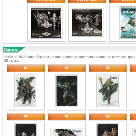
Sortie en 2025 cette série était vendue en booster contenant chacun une carte ainsi que 
28 cartes.
01
02
03
06
07
08