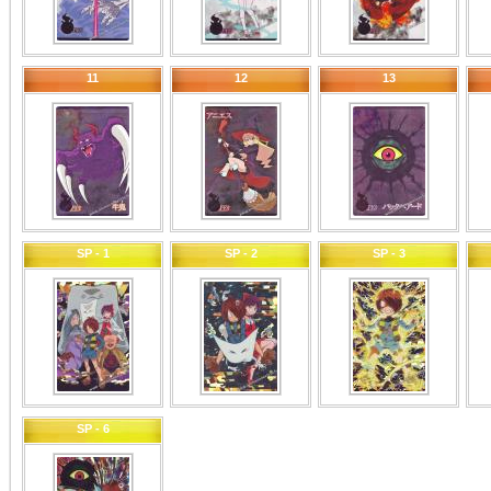
11
12
13
SP - 1
SP - 2
SP - 3
SP - 6