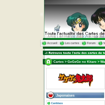
Accueil
Les cartes
Forum
V
Cartes > GeGeGe no Kitaro > Waf
Japonaises
Carddass