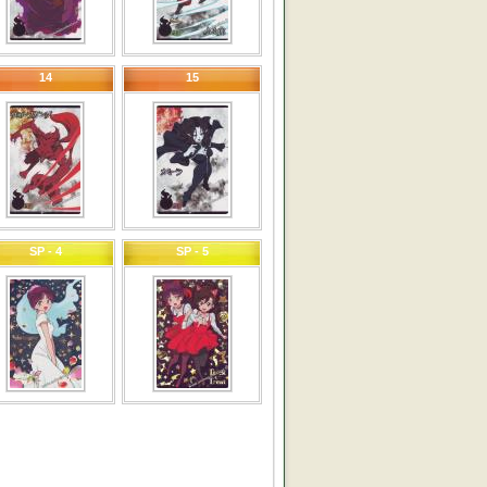
14
15
SP - 4
SP - 5