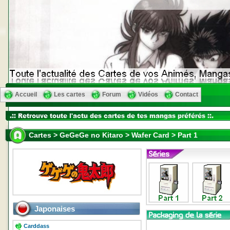
Accueil
Les cartes
Forum
Vidéos
Contact
Cartes > GeGeGe no Kitaro > Wafer Card > Part 1
Japonaises
Carddass