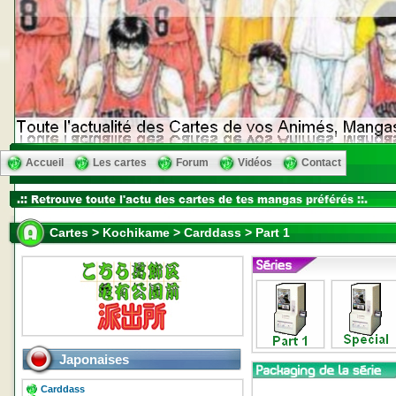
Accueil
Les cartes
Forum
Vidéos
Contact
Cartes > Kochikame > Carddass > Part 1
Japonaises
Carddass