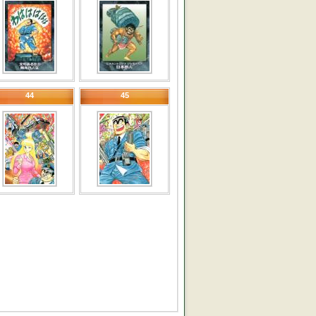
44
45