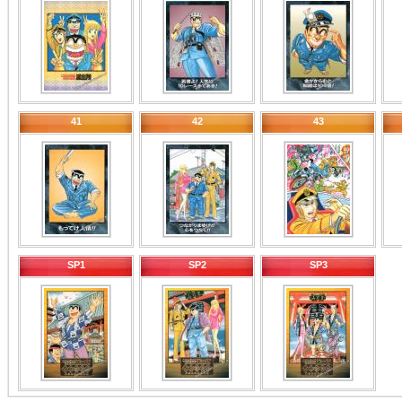
41
42
43
SP1
SP2
SP3