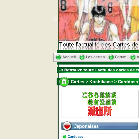
Accueil
Les cartes
Forum
V
Cartes > Kochikame > Carddass 
Japonaises
Carddass