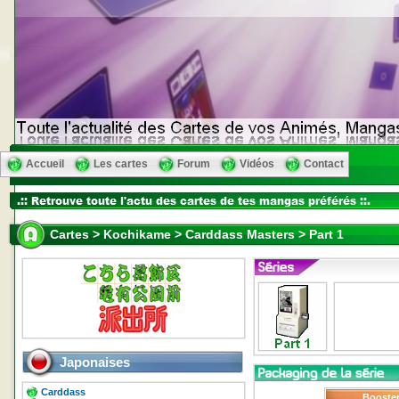
Accueil
Les cartes
Forum
Vidéos
Contact
Cartes > Kochikame > Carddass Masters > Part 1
Japonaises
Carddass
Booste