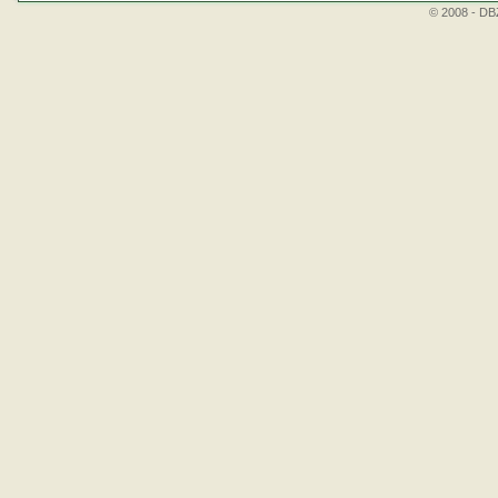
© 2008 - DBZ