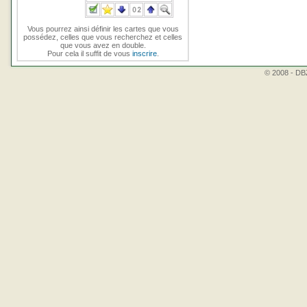
Vous pourrez ainsi définir les cartes que vous
possédez, celles que vous recherchez et celles
que vous avez en double.
Pour cela il suffit de vous
inscrire
.
© 2008 - DBZ