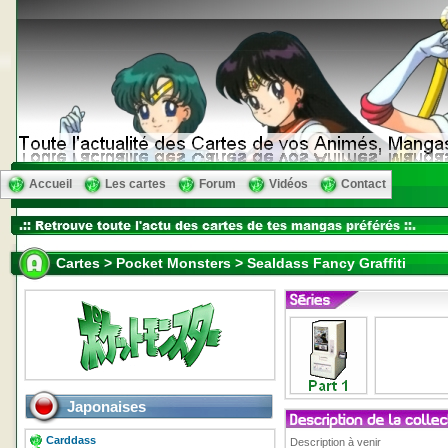
Accueil
Les cartes
Forum
Vidéos
Contact
Cartes > Pocket Monsters > Sealdass Fancy Graffiti
Japonaises
Carddass
Description à venir