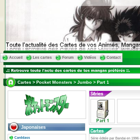
Accueil
Les cartes
Forum
Vidéos
Contact
Cartes > Pocket Monsters > Jumbo > Part 1
Japonaises
Carddass
Série éditée par Bandai en 1996