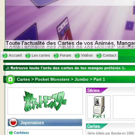
Accueil
Les cartes
Forum
Vidéos
Contact
Cartes > Pocket Monsters > Jumbo > Part 1
Japonaises
Carddass
Série éditée par Bandai en 1996