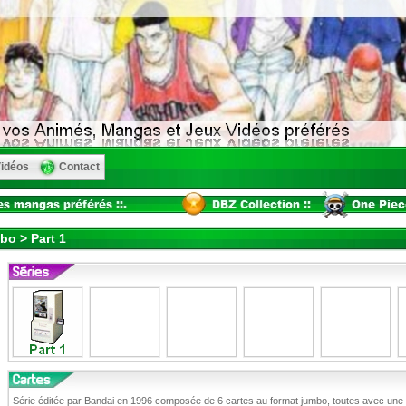
idéos
Contact
bo > Part 1
Série éditée par Bandai en 1996 composée de 6 cartes au format jumbo, toutes avec une 