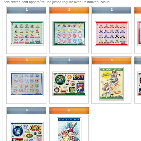
fois retirés, font apparaître une jumbo regular avec un nouveau visuel.
1
1
2
3
4
4
6
6