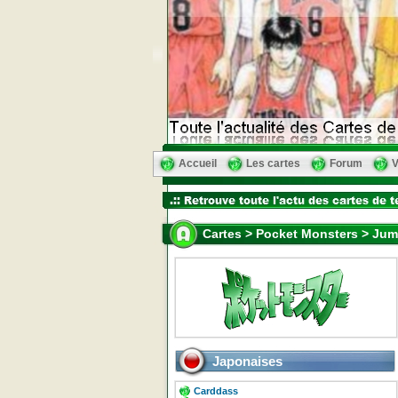
Accueil
Les cartes
Forum
V
Cartes > Pocket Monsters > Jum
Japonaises
Carddass