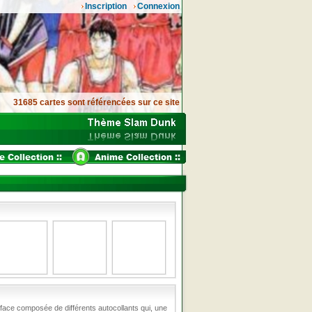
Inscription
Connexion
31685 cartes sont référencées sur ce site
face composée de différents autocollants qui, une