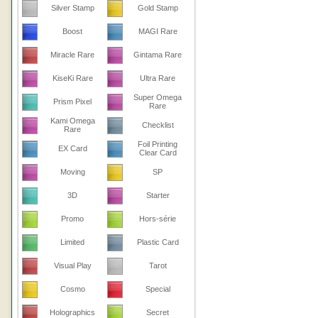
Silver Stamp
Gold Stamp
Boost
MAGI Rare
Miracle Rare
Gintama Rare
KiseKi Rare
Ultra Rare
Super Omega
Prism Pixel
Rare
Kami Omega
Checklist
Rare
Foil Printing
EX Card
Clear Card
Moving
SP
3D
Starter
Promo
Hors-série
Limited
Plastic Card
Visual Play
Tarot
Cosmo
Special
Holographics
Secret