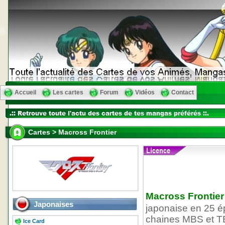
Accueil
Les cartes
Forum
Vidéos
Contact
Cartes > Macross Frontier
Macross Frontier
Japonaises
japonaise en 25 ép
chaines MBS et TBS
Ice Card