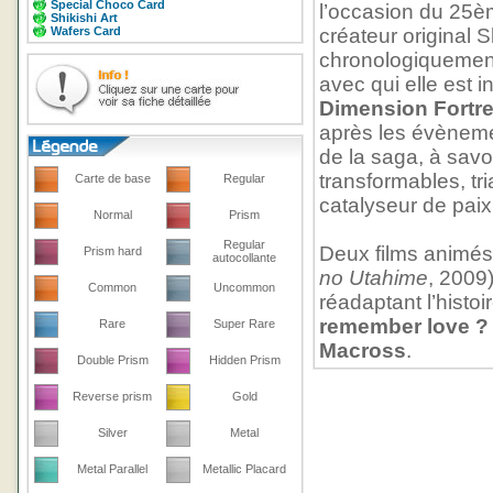
Special Choco Card
l’occasion du 25è
Shikishi Art
Wafers Card
créateur original 
chronologiquemen
avec qui elle est i
Dimension Fortr
après les évènem
de la saga, à savo
transformables, t
Carte de base
Regular
catalyseur de paix
Normal
Prism
Regular
Deux films animés
Prism hard
autocollante
no Utahime
, 2009
Common
Uncommon
réadaptant l’histo
remember love 
Rare
Super Rare
Macross
.
Double Prism
Hidden Prism
Reverse prism
Gold
Silver
Metal
Metal Parallel
Metallic Placard