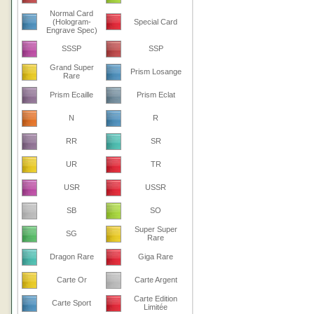
Normal Card
(Hologram-
Special Card
Engrave Spec)
SSSP
SSP
Grand Super
Prism Losange
Rare
Prism Ecaille
Prism Eclat
N
R
RR
SR
UR
TR
USR
USSR
SB
SO
Super Super
SG
Rare
Dragon Rare
Giga Rare
Carte Or
Carte Argent
Carte Edition
Carte Sport
Limitée