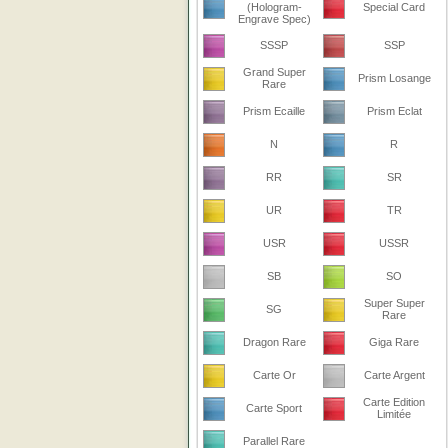
(Hologram-
Special Card
Engrave Spec)
SSSP
SSP
Grand Super
Prism Losange
Rare
Prism Ecaille
Prism Eclat
N
R
RR
SR
UR
TR
USR
USSR
SB
SO
Super Super
SG
Rare
Dragon Rare
Giga Rare
Carte Or
Carte Argent
Carte Edition
Carte Sport
Limitée
Parallel Rare