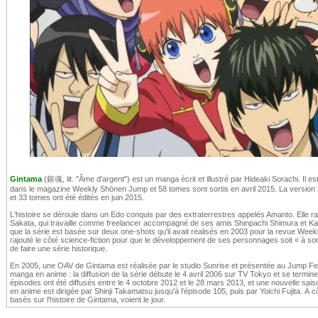
Gintama
(銀魂, lit. "Âme d'argent") est un manga écrit et illustré par Hideaki Sorachi. Il 
dans le magazine Weekly Shōnen Jump et 58 tomes sont sortis en avril 2015. La version 
et 33 tomes ont été édités en juin 2015.
L'histoire se déroule dans un Edo conquis par des extraterrestres appelés Amanto. Elle r
Sakata, qui travaille comme freelancer accompagné de ses amis Shinpachi Shimura et Kagu
que la série est basée sur deux one-shots qu'il avait réalisés en 2003 pour la revue Wee
rajouté le côté science-fiction pour que le développement de ses personnages soit « à son
de faire une série historique.
En 2005, une OAV de Gintama est réalisée par le studio Sunrise et présentée au Jump Fest
manga en anime : la diffusion de la série débute le 4 avril 2006 sur TV Tokyo et se termi
épisodes ont été diffusés entre le 4 octobre 2012 et le 28 mars 2013, et une nouvelle saiso
en anime est dirigée par Shinji Takamatsu jusqu'à l'épisode 105, puis par Yoichi Fujita. À cô
basés sur l'histoire de Gintama, voient le jour.