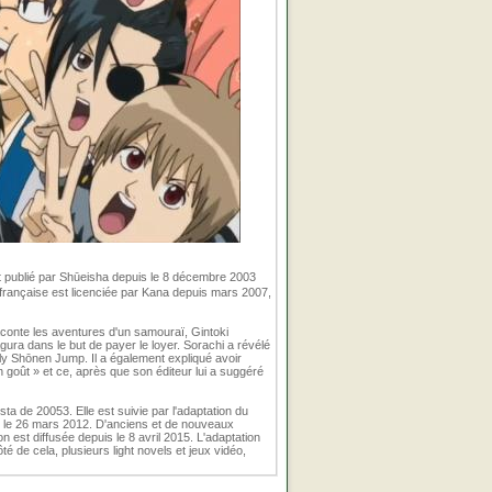
est publié par Shūeisha depuis le 8 décembre 2003
française est licenciée par Kana depuis mars 2007,
aconte les aventures d'un samouraï, Gintoki
ra dans le but de payer le loyer. Sorachi a révélé
kly Shōnen Jump. Il a également expliqué avoir
 goût » et ce, après que son éditeur lui a suggéré
a de 20053. Elle est suivie par l'adaptation du
ne le 26 mars 2012. D'anciens et de nouveaux
n est diffusée depuis le 8 avril 2015. L'adaptation
té de cela, plusieurs light novels et jeux vidéo,