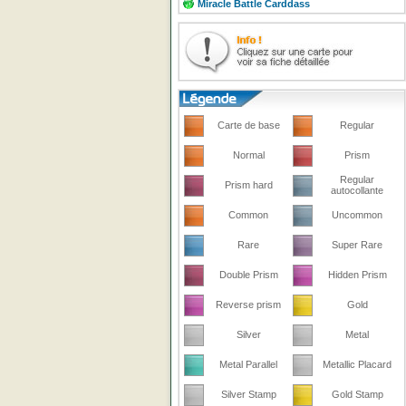
Miracle Battle Carddass
Carte de base
Regular
Normal
Prism
Regular
Prism hard
autocollante
Common
Uncommon
Rare
Super Rare
Double Prism
Hidden Prism
Reverse prism
Gold
Silver
Metal
Metal Parallel
Metallic Placard
Silver Stamp
Gold Stamp