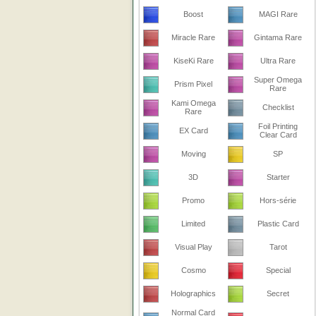
Boost
MAGI Rare
Miracle Rare
Gintama Rare
KiseKi Rare
Ultra Rare
Super Omega
Prism Pixel
Rare
Kami Omega
Checklist
Rare
Foil Printing
EX Card
Clear Card
Moving
SP
3D
Starter
Promo
Hors-série
Limited
Plastic Card
Visual Play
Tarot
Cosmo
Special
Holographics
Secret
Normal Card