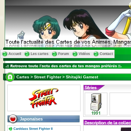
Accueil
Les cartes
Forum
Vidéos
Contact
Cartes > Street Fighter > Shitajiki Gamest
Japonaises
Carddass Street Fighter II