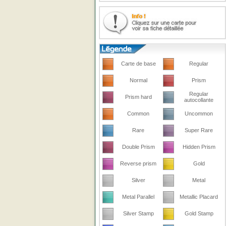
Carte de base
Regular
Normal
Prism
Regular
Prism hard
autocollante
Common
Uncommon
Rare
Super Rare
Double Prism
Hidden Prism
Reverse prism
Gold
Silver
Metal
Metal Parallel
Metallic Placard
Silver Stamp
Gold Stamp