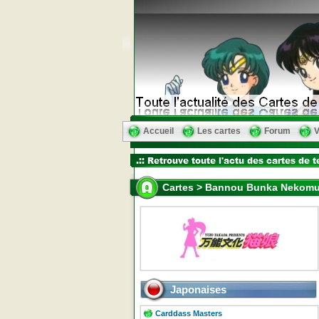
Accueil
Les cartes
Forum
V
Cartes > Bannou Bunka Nekom
Japonaises
Carddass Masters