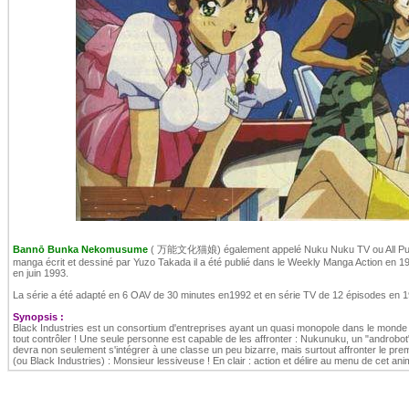
Bannō Bunka Nekomusume
( 万能文化猫娘) également appelé Nuku Nuku TV ou All Purpo
manga écrit et dessiné par Yuzo Takada il a été publié dans le Weekly Manga Action en 1
en juin 1993.
La série a été adapté en 6 OAV de 30 minutes en1992 et en série TV de 12 épisodes en 
Synopsis :
Black Industries est un consortium d'entreprises ayant un quasi monopole dans le monde m
tout contrôler ! Une seule personne est capable de les affronter : Nukunuku, un "androbot
devra non seulement s'intégrer à une classe un peu bizarre, mais surtout affronter le prem
(ou Black Industries) : Monsieur lessiveuse ! En clair : action et délire au menu de cet ani