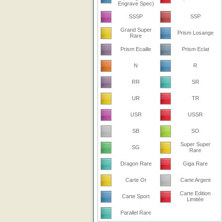
Engrave Spec)
SSSP
SSP
Grand Super
Prism Losange
Rare
Prism Ecaille
Prism Eclat
N
R
RR
SR
UR
TR
USR
USSR
SB
SO
Super Super
SG
Rare
Dragon Rare
Giga Rare
Carte Or
Carte Argent
Carte Edition
Carte Sport
Limitée
Parallel Rare