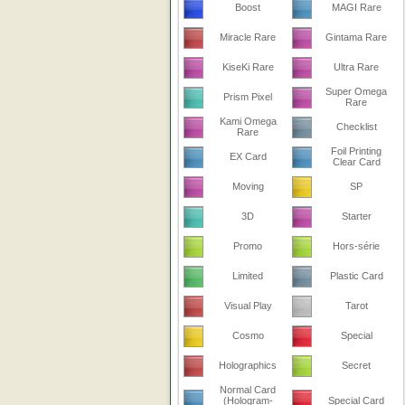
Boost
MAGI Rare
Miracle Rare
Gintama Rare
KiseKi Rare
Ultra Rare
Super Omega
Prism Pixel
Rare
Kami Omega
Checklist
Rare
Foil Printing
EX Card
Clear Card
Moving
SP
3D
Starter
Promo
Hors-série
Limited
Plastic Card
Visual Play
Tarot
Cosmo
Special
Holographics
Secret
Normal Card
(Hologram-
Special Card