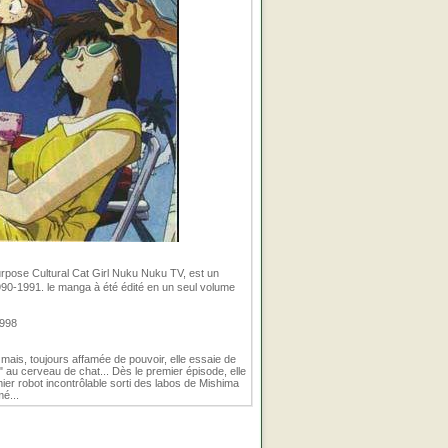
se Cultural Cat Girl Nuku Nuku TV, est un
990-1991. le manga à été édité en un seul volume
1998
ais, toujours affamée de pouvoir, elle essaie de
" au cerveau de chat... Dès le premier épisode, elle
ier robot incontrôlable sorti des labos de Mishima
mé...