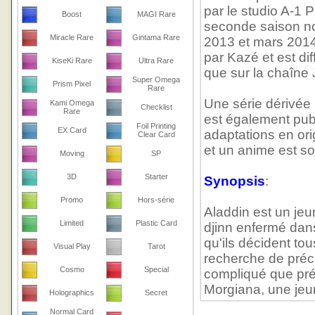
par le studio A-1 
Boost
MAGI Rare
seconde saison no
Miracle Rare
Gintama Rare
2013 et mars 2014.
par Kazé et est di
KiseKi Rare
Ultra Rare
que sur la chaîne
Super Omega
Prism Pixel
Rare
Une série dérivée
Kami Omega
Checklist
Rare
est également pub
Foil Printing
EX Card
adaptations en or
Clear Card
et un anime est sor
Moving
SP
3D
Starter
Synopsis
:
Promo
Hors-série
Aladdin est un jeu
Limited
Plastic Card
djinn enfermé dans
qu'ils décident tou
Visual Play
Tarot
recherche de préci
Cosmo
Special
compliqué que pré
Morgiana, une jeu
Holographics
Secret
Normal Card