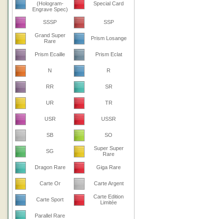
(Hologram-
Special Card
Engrave Spec)
SSSP
SSP
Grand Super
Prism Losange
Rare
Prism Ecaille
Prism Eclat
N
R
RR
SR
UR
TR
USR
USSR
SB
SO
Super Super
SG
Rare
Dragon Rare
Giga Rare
Carte Or
Carte Argent
Carte Edition
Carte Sport
Limitée
Parallel Rare