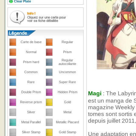
Clear Plate
Carte de base
Regular
Normal
Prism
Regular
Prism hard
autocollante
Common
Uncommon
Rare
Super Rare
Double Prism
Hidden Prism
Magi
: The Labyri
est un manga de Sh
Reverse prism
Gold
magazine Weekly 
Silver
Metal
tomes sont sortis
depuis juillet 201
Metal Parallel
Metallic Placard
Silver Stamp
Gold Stamp
Une adaptation en 