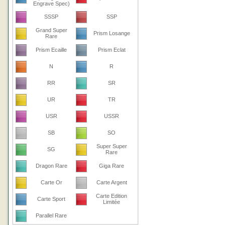
Engrave Spec)
SSSP
SSP
Grand Super
Prism Losange
Rare
Prism Ecaille
Prism Eclat
N
R
RR
SR
UR
TR
USR
USSR
SB
SO
Super Super
SG
Rare
Dragon Rare
Giga Rare
Carte Or
Carte Argent
Carte Edition
Carte Sport
Limitée
Parallel Rare