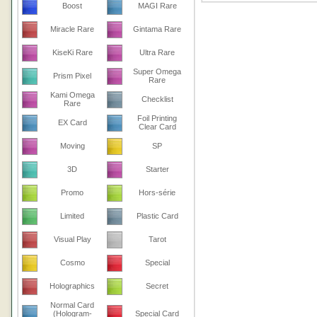
Boost
MAGI Rare
Miracle Rare
Gintama Rare
KiseKi Rare
Ultra Rare
Super Omega
Prism Pixel
Rare
Kami Omega
Checklist
Rare
Foil Printing
EX Card
Clear Card
Moving
SP
3D
Starter
Promo
Hors-série
Limited
Plastic Card
Visual Play
Tarot
Cosmo
Special
Holographics
Secret
Normal Card
(Hologram-
Special Card