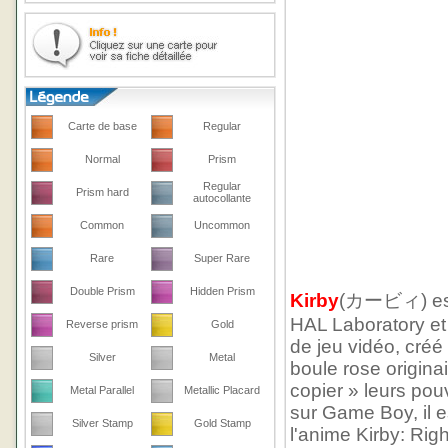
Carte de base
Regular
Normal
Prism
Regular
Prism hard
autocollante
Common
Uncommon
Rare
Super Rare
Double Prism
Hidden Prism
Kirby
(カービィ) est 
HAL Laboratory et
Reverse prism
Gold
de jeu vidéo, créé
Silver
Metal
boule rose origina
copier » leurs pou
Metal Parallel
Metallic Placard
sur Game Boy, il e
Silver Stamp
Gold Stamp
l'anime Kirby: Rig